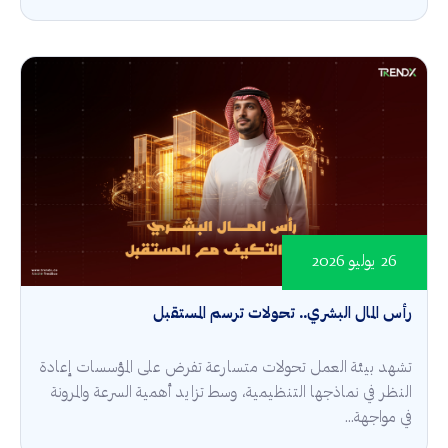
26 يوليو 2026
رأس المال البشري.. تحولات ترسم المستقبل
تشهد بيئة العمل تحولات متسارعة تفرض على المؤسسات إعادة
النظر في نماذجها التنظيمية، وسط تزايد أهمية السرعة والمرونة
في مواجهة...