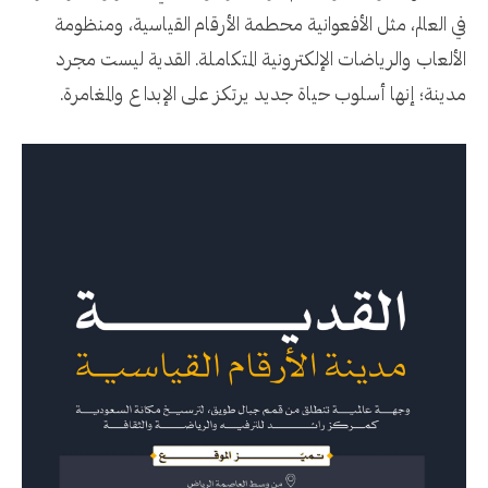
في العالم، مثل الأفعوانية محطمة الأرقام القياسية، ومنظومة
الألعاب والرياضات الإلكترونية المتكاملة. القدية ليست مجرد
مدينة؛ إنها أسلوب حياة جديد يرتكز على الإبداع والمغامرة.