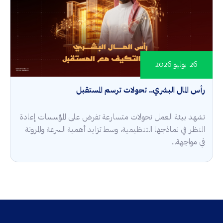
26 يوليو 2026
رأس المال البشري.. تحولات ترسم المستقبل
تشهد بيئة العمل تحولات متسارعة تفرض على المؤسسات إعادة
النظر في نماذجها التنظيمية، وسط تزايد أهمية السرعة والمرونة
في مواجهة...