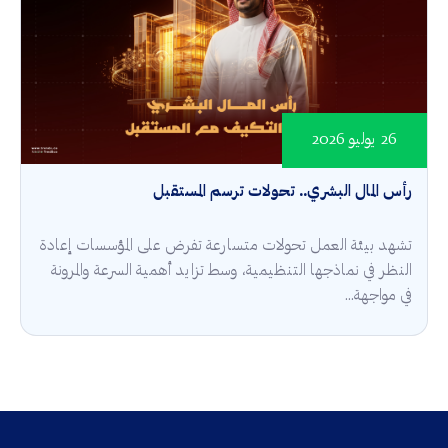
26 يوليو 2026
رأس المال البشري.. تحولات ترسم المستقبل
تشهد بيئة العمل تحولات متسارعة تفرض على المؤسسات إعادة
النظر في نماذجها التنظيمية، وسط تزايد أهمية السرعة والمرونة
في مواجهة...