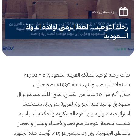
23 سبتمبر 2025
رحلة التوحيد.. الخط الزمني لولادة الدولة
السعودية
بدأت رحلة توحيد المملكة العربية السعودية عام 1902م
باستعادة الرياض، وانتهت عام 1930م بضم جازان.
خلال أكثر من 30 عاماً من الكفاح، نجح الملك عبدالعزيز آل
سعود في توحيد شبه الجزيرة العربية تدريجيًا، مستخدمًا
استراتيجية متوازنة بين القوة العسكرية والحكمة السياسية.
شملت ملحمة التوحيد ضم نجد والأحساء وعسير والحجاز
والمناطق الجنوبية، وفي 23 سبتمبر 1932م، تُوِّجت هذه الجهود