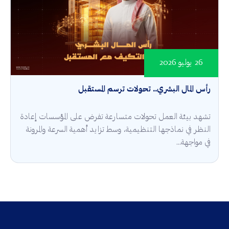
26 يوليو 2026
رأس المال البشري.. تحولات ترسم المستقبل
تشهد بيئة العمل تحولات متسارعة تفرض على المؤسسات إعادة
النظر في نماذجها التنظيمية، وسط تزايد أهمية السرعة والمرونة
في مواجهة...