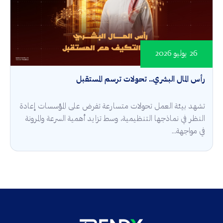
26 يوليو 2026
رأس المال البشري.. تحولات ترسم المستقبل
تشهد بيئة العمل تحولات متسارعة تفرض على المؤسسات إعادة
النظر في نماذجها التنظيمية، وسط تزايد أهمية السرعة والمرونة
في مواجهة...