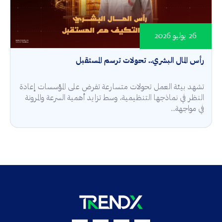
26 يوليو 2026
رأس المال البشري.. تحولات ترسم المستقبل
تشهد بيئة العمل تحولات متسارعة تفرض على المؤسسات إعادة
النظر في نماذجها التنظيمية، وسط تزايد أهمية السرعة والمرونة
في مواجهة...