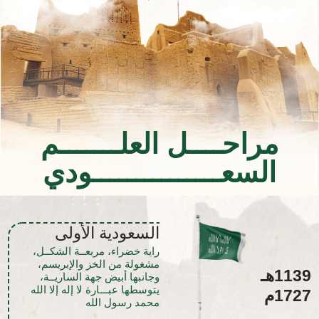
مراحــــل العلـــــــم
السعـــــــــــــــودي
السعودية الأولى
راية خضراء، مربعــة الشكــل،
مشغولة من الخز والإبريسم،
1139هـ
وجانبها أبيض جهة الساريــة،
يتوسطها عبـــارة لا إله إلا الله
1727م
محمد رسول الله