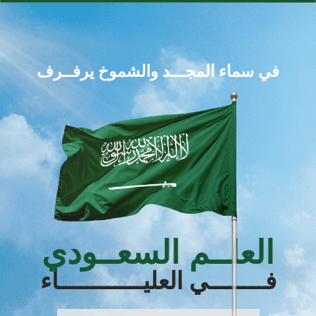
في سماء المجـــد والشموخ يرفــرف
اﻟﻌﻠــﻢ اﻟﺴﻌــﻮدي
ﻓــــــــﻲ اﻟﻌﻠﻴــــــــــــﺎء