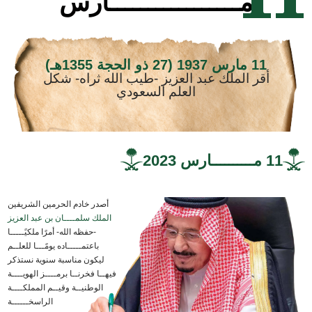
مـــــــــــــــــارس
11 مارس 1937 (27 ذو الحجة 1355هـ)
أقر الملك عبد العزيز -طيب الله ثراه- شكل
العلم السعودي
11 مــــــــــارس 2023
أصدر خادم الحرمين الشريفين
الملك سلمــــان بن عبد العزيز
-حفظه الله- أمرًا ملكيًـــــا
باعتمـــــاده يومًـــا للعلــم
ليكون مناسبة سنوية نستذكر
فيهــا فخرنــا برمــــز الهويــــة
الوطنيــة وقيــم المملكــــة
الراسخــــــة