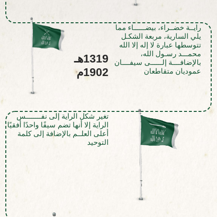
رايــة خضــراء، بيضــــــاء مما
يلي السارية، مربعة الشكـل
تتوسطها عبارة لا إله إلا الله
محمـــد رسـول الله،
1319هـ
بالإضافــــة إلــــــى سيفــــان
1902م
عموديان متقاطعان
تغير شكل الراية إلى نفــــــــس
الراية إلا أنها تضم سيفًا واحدًا أفقيًا
أعلى العلــم بالإضافة إلى كلمة
التوحيد