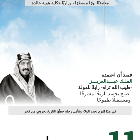
محتضنًا نورًا مسطرًا ، وراويًا حكاية هوية خالدة
فمنذ أن اعتمده
الملـك عبـــدالعزيـــز
-طيب الله ثراه- رايةً للدولة
أصبح يجسد تاريخًا مشرقًا
ومستقبلًا طموحًا
في هذا اليوم نجدد الولاء ونتأمل رحلة خطّها التاريخ بحروفٍ من فخر
1
1