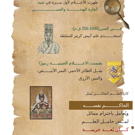
ظهرت الأعــــلام لأول مـــرة في
شبه
القارة الهنديــــــــة والصيــــــــــــــــــن
فـــــي الصين(1046-256 ق.م)،
استخـــــــدم علم أبيض كرمز للسلطة
تضمنت الأعـــــــلام الصينيـــــة رموزًا
مثــل الطائر الأحمر، النمر الأبيــــــض،
والتنين الأزرق
كان العلــــم الملكــــي يُمثل
الحاكـــــــــم نفســـــه
ويُعامل باحترام مماثل
لمــس حامــل العلـــــم
كــــان يُعــــد جريمــــة