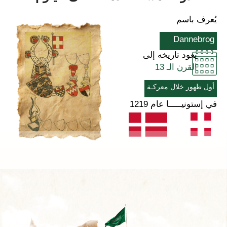
يُعرف باسم
Dannebrog
يعود تاريخه إلى
القرن الـ 13
أول ظهور خلال معركـة
في إستونيـــــا عام 1219