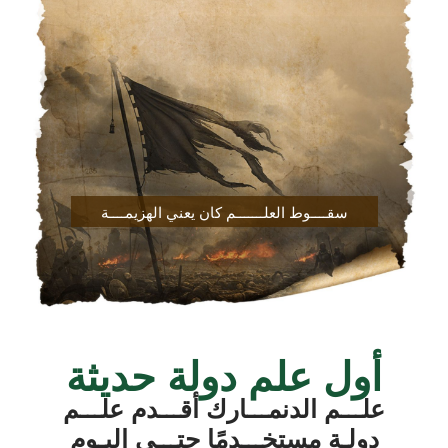
سقــــوط العلـــــــم كان يعني الهزيمــــة
أول علم دولة حديثة
علـــم الدنمـــارك أقـــدم علـــم
دولـة مستخـــدمًا حتـــى اليـوم