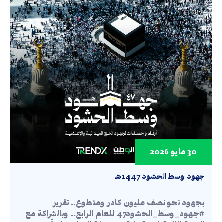
30 مايو 2026
جهود وسط الحشود 1447هـ
بجهود نحو نصف مليون كادر ومتطوع.. تقرير
#جهود_وسط_الحشود47 للعام الرابع.. وبالشراكة مع