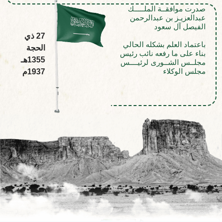
صدرت موافقــة الملـــــك
عبدالعزيـز بن عبدالرحمن
الفيصل آل سعود
27 ذي
باعتماد العلم بشكله الحالي
الحجة
بناء على ما رفعه نائب رئيس
1355هـ
مجلــس الشــورى لرئيــــس
مجلس الوكلاء
1937م