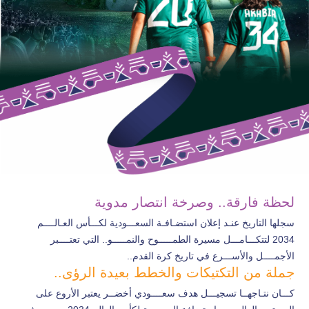
لحظة فارقة.. وصرخة انتصار مدوية
سجلها التاريخ عنـد إعلان استضـافـة السعـــودية لكـــأس العـالــــم
2034 لتتكـــامـــل مسيرة الطمـــــوح والنمـــــو.. التي تعتــــبر
الأجمــــل والأســـرع في تاريخ كرة القدم..
جملة من التكتيكات والخطط بعيدة الرؤى..
كـــان نتـاجهــا تسجيـــل هدف سعــــودي أخضــر يعتبر الأروع على