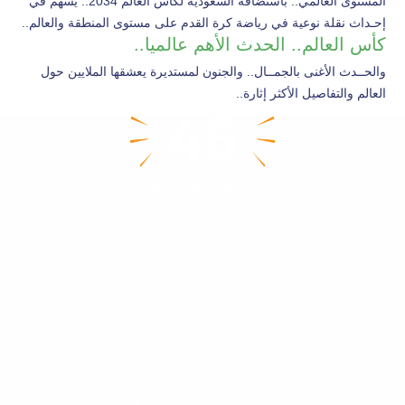
المستوى العالمي.. باستضافة السعودية لكأس العالم 2034.. يسهم في
إحـداث نقلة نوعية في رياضة كرة القدم على مستوى المنطقة والعالم..
كأس العالم.. الحدث الأهم عالميا..
والحــدث الأغنى بالجمــال.. والجنون لمستديرة يعشقها الملايين حول
العالم والتفاصيل الأكثر إثارة..
45
مليون مشجع
حضروا مباريات كأس العالم في مدرجات الملاعب