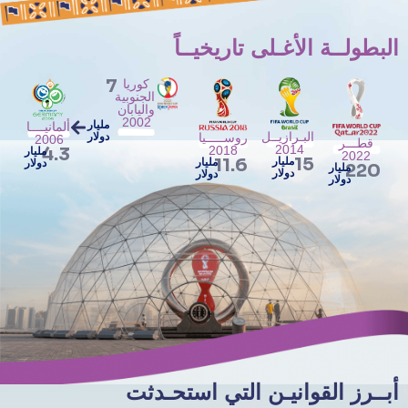
البطولــة الأغـلى تاريخيــاً
7
كوريا
الجنوبية
واليابان
2002
مليار
ألمانيــــا
البـرازيــل
روســـــيا
دولار
2006
قطـــر
2014
4.3
2018
مليار
2022
15
11.6
مليار
مليار
دولار
220
مليار
دولار
دولار
دولار
أبــرز القوانيـن التي استحـدثت