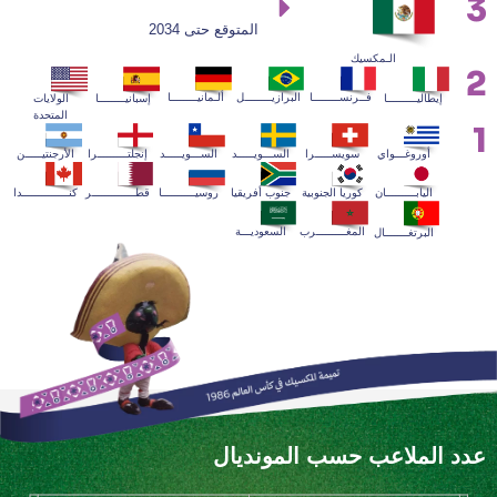
3
المتوقع حتى 2034
الـمكسيك
2
فــرنســــــــا
البرازيــــــــل
ألـمانيــــــــا
إيطاليـــــــــا
إسبانيــــــــا
الولايات
المتحدة
1
سويســـــرا
الســـويـــــد
الســـويـــــد
أوروغـــواي
إنجلتـــــــــرا
الأرجنتيـــــن
جنوب أفريقيا
روسيــــــــــا
قطـــــــــــــر
اليابـــــــــان
كوريا الجنوبية
كنــــــــــــــدا
المغـــــــــرب
السعوديـــة
البرتغـــــــال
عدد الملاعب حسب المونديال