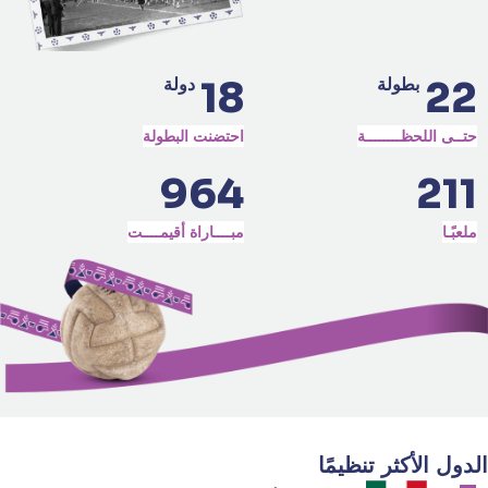
18
22
بطولة
دولة
حتــى اللحظــــــــة
احتضنت البطولة
964
211
ملعبًـا
مبــــاراة أقيمــــت
الدول الأكثر تنظيمًا