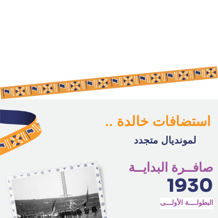
استضافات خالدة ..
لمونديال متجدد
صافــرة البدايــة
1930
البطولــــة الأولـــى