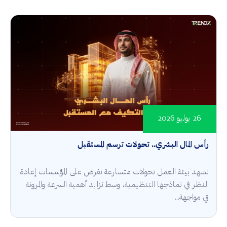
26 يوليو 2026
رأس المال البشري.. تحولات ترسم المستقبل
تشهد بيئة العمل تحولات متسارعة تفرض على المؤسسات إعادة
النظر في نماذجها التنظيمية، وسط تزايد أهمية السرعة والمرونة
في مواجهة...