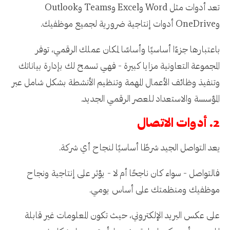
تعد أدوات مثل Word وExcel وTeams وOutlook
وOneDrive أدوات إنتاجية ضرورية لجميع موظفيك.
باعتبارها جزءًا أساسيًا وأساسًا لمكان عملك الرقمي، توفر
المجموعة التعاونية مزايا كبيرة - فهي تسمح لك بإدارة بياناتك
وتنفيذ وظائف الأعمال المهمة وتنظيم الأنشطة بشكل شامل عبر
المؤسسة والاستعداد للعصر الرقمي الجديد.
2. أدوات الاتصال
يعد التواصل الجيد شرطًا أساسيًا لنجاح أي شركة.
فالتواصل - سواء كان ناجحًا أم لا - يؤثر على إنتاجية ونجاح
موظفيك ومنظمتك على أساس يومي.
على عكس البريد الإلكتروني، حيث تكون المعلومات غير قابلة