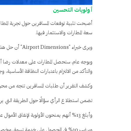
أولويات التحسين
أصبحت تلبية توفعات المسافرين حول تجربة المطار
سعة المطارات والاستثمار فيها.
ويرى خبراء "Airport Dimensions" أن حل هذه المعضلة يتمثّل في توجيه الاستثمارات المُخصّصة للتحسينات للميزات ذات الأولوية بالنسبة للمسافرين.
وبوجه عام، ستحصل المطارات على معدلات رضا أعلى
والتأكد من الالتزام باعتبارات النظافة الأساسية، و
وكشف التقرير أن طلبات المسافرين تتجه من محركا
تضمن استطلاع الرأي سؤالًا حول الطريقة التي يريد 
وأبلغ 13% أنهم يمنحون الأولوية لإنفاق الأموال على الوصول لصالات الانتظار لتجنب الازدحام والحصول على بعض الراحة.
ويرغب 10% في الحصول على خدمة تسوق مخصصة، وهي النفس النسبة من المسافرين الذين يمنحون الأولوية لمواقف السيارات، وخدمات النقل داخل المطار.