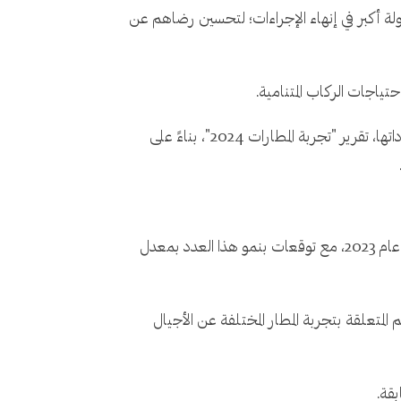
ركاب عن خيارات أكثر للراحة، وسهولة أكبر في إنهاء الإجراءات؛ لتحسين رضاهم عن
تياجات الركاب المتنامية.
أصدرت شركة "Airport Dimensions"، المتخصصة في مجال تصميم وتجهيز المطارات وتقديم الاستشارات لتعظيم إيراداتها، تقرير "تجربة المطارات 2024"، بناءً على
كشف التقرير أن الطلب العالمي على السفر الجوي ارتفع بمعدل 5 رحلات ذهاب وعودة في المتوسط للشخص الواحد خلال عام 2023، مع توقعات بنمو هذا العدد بمعدل
ن لهم متطلباتهم المتعلقة بتجربة المطار المختلفة عن الأجيال