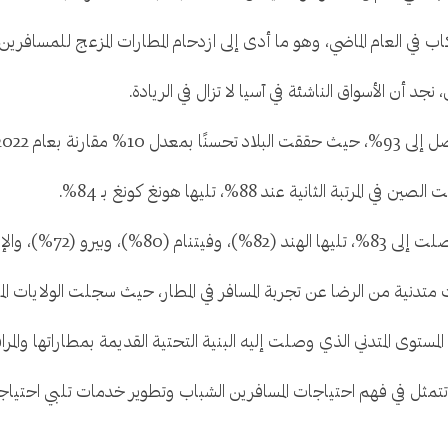
لركاب في العام الماضي، وهو ما أدى إلى ازدحام المطارات المزعج للمسافرين.
د أن الأسواق الناشئة في آسيا لا تزال في الريادة.
نة بعام 2022.
العربية المتحدة (72%).
لرضا عن تجربة المسافر في المطار، حيث سجلت الولايات المتحدة 60%، والمملكة المتحدة 1
مستوى المتدني الذي وصلت إليه البنية التحتية القديمة بمطاراتها والمراف
 تتمثل في فهم احتياجات المسافرين الشباب وتطوير خدمات تلبي احتيا