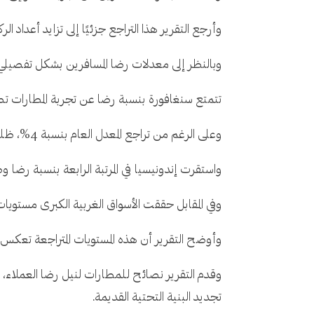
وأرجع التقرير هذا التراجع جزئيًا إلى تزايد أعداد ا
وبالنظر إلى معدلات رضا المسافرين بشكل تفصيلي، نج
تتمتع سنغافورة بنسبة رضا عن تجربة المطارات تصل إلى 93%، حيث حققت البلاد تحسنًا بمعدل 10% مقار
وعلى الرغم من تراجع المعدل العام بنسبة 4%، ظلت الصين في المرتبة الثانية عند 88%، تليها هونغ كونغ بـ 84%.
واستقرت إندونيسيا في المرتبة الرابعة بنسبة رضا وصلت إلى 83%، تليها الهند (82%)، وفيتنام (80%)، وبيرو (72%)، والإمارات 
وفي المقابل حققت الأسواق الغربية الكبرى مستويات متدنية من ا
وأوضح التقرير أن هذه المستويات المتراجعة تعكس ال
وقدم التقرير نصائح للمطارات لنيل رضا العملاء،
تجديد البنية التحتية القديمة.