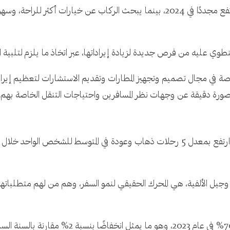
وتذهب التقديرات إلى أن أعداد المسافرين جوًّا سترتفع مجددًا في 2024، بينما يبحث ال
تنطوي عليه من فرص جديدة لزيادة إيراداتها، عبر اتخاذ ما يلزم لتلبية اح
عد شرائح المسافرين الأصغر سنًا، مثل الجيل "Z" وجيل الألفية، هي المحرك الحقيقي لنمو السفر، وهم م