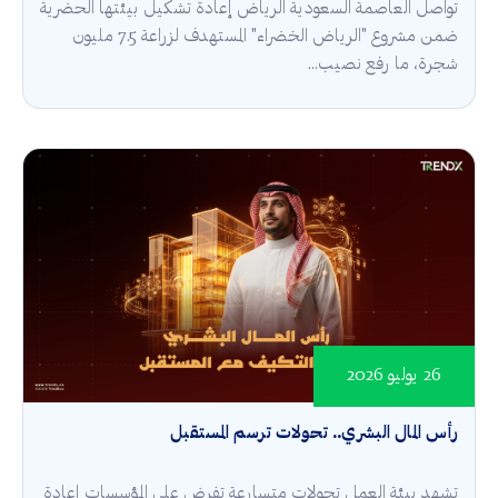
تواصل العاصمة السعودية الرياض إعادة تشكيل بيئتها الحضرية
ضمن مشروع "الرياض الخضراء" المستهدف لزراعة 7.5 مليون
شجرة، ما رفع نصيب...
26 يوليو 2026
رأس المال البشري.. تحولات ترسم المستقبل
تشهد بيئة العمل تحولات متسارعة تفرض على المؤسسات إعادة