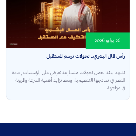
26 يوليو 2026
رأس المال البشري.. تحولات ترسم المستقبل
تشهد بيئة العمل تحولات متسارعة تفرض على المؤسسات إعادة
النظر في نماذجها التنظيمية، وسط تزايد أهمية السرعة والمرونة
في مواجهة...