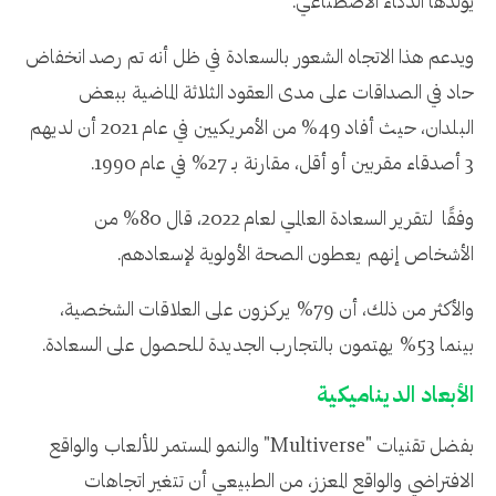
يولدها الذكاء الاصطناعي.
ويدعم هذا الاتجاه الشعور بالسعادة في ظل أنه تم رصد انخفاض
حاد في الصداقات على مدى العقود الثلاثة الماضية ببعض
البلدان، حيث أفاد 49% من الأمريكيين في عام 2021 أن لديهم
3 أصدقاء مقربين أو أقل، مقارنة بـ 27% في عام 1990.
وفقًا لتقرير السعادة العالمي لعام 2022، قال 80% من
الأشخاص إنهم يعطون الصحة الأولوية لإسعادهم.
والأكثر من ذلك، أن 79% يركزون على العلاقات الشخصية،
بينما 53% يهتمون بالتجارب الجديدة للحصول على السعادة.
الأبعاد الديناميكية
بفضل تقنيات "Multiverse" والنمو المستمر للألعاب والواقع
الافتراضي والواقع المعزز، من الطبيعي أن تتغير اتجاهات