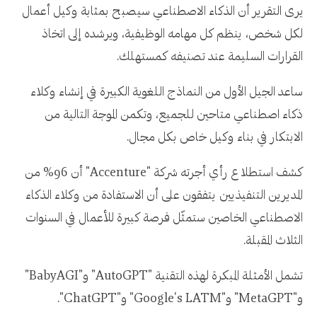
يرى التقرير أن الذكاء الاصطناعي سيصبح بمثابة وكيل أعمال
لكل شخص، ينظم كل مهامه الوظيفية، ويرشده إلى اتخاذ
القرارات السليمة عند تصنيفه كمستهلك.
ساعد الجيل الأول من النماذج اللغوية الكبيرة في إنشاء وكلاء
ذكاء اصطناعي متاحين للجميع، وتكمن الموجة التالية من
الابتكار في بناء وكيل خاص بكل مجال.
كشف استطلاع رأي أجرته شركة "Accenture" أن 96% من
المديرين التنفيذيين يتفقون على أن الاستفادة من وكلاء الذكاء
الاصطناعي الخاصين ستمثّل فرصة كبيرة للأعمال في السنوات
الثلاث المقبلة.
تشمل الأمثلة المبكرة لهذه التقنية "AutoGPT" و"BabyAGI"
و"MetaGPT" و"Google's LATM" و"ChatGPT".