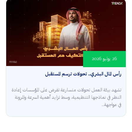
26 يوليو 2026
رأس المال البشري.. تحولات ترسم المستقبل
تشهد بيئة العمل تحولات متسارعة تفرض على المؤسسات إعادة
النظر في نماذجها التنظيمية، وسط تزايد أهمية السرعة والمرونة
في مواجهة...