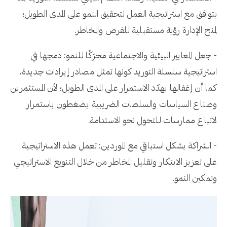
يتوافق مع استراتيجية العمل لتحقيق النمو على المدى الطويل؛
لمنح الإدارة رؤية مستقبلية للفرص والمخاطر.
- جعل المعايير البيئية والاجتماعية محرّكًا للنمو: دمجها في
استراتيجية سلسلة التوريد كونها تمثل مصادر إيرادات جديدة،
كما أن إغفالها يهدّد الاستمرار على المدى الطويل؛ لأن المستثمرين
وصناع السياسات والسلطات الضريبية يضغطون باستمرار
لاتباع ممارسات للتحول نحو الاستدامة.
- الشراكة بشكل استباقي مع الموردين: تعمل هذه الاستراتيجية
على تعزيز الابتكار وتقليل المخاطر من خلال التنويع الاستراتيجي
وتمكين النمو.