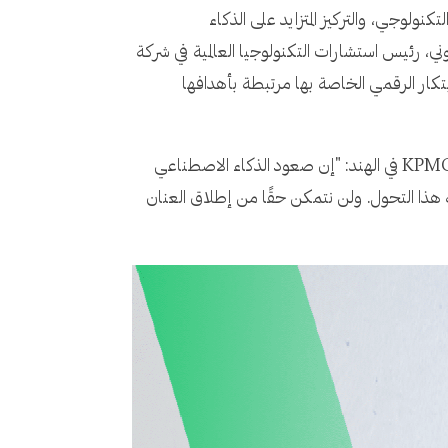
كنولوجي، والتركيز المتزايد على الذكاء
ني، رئيس استشارات التكنولوجيا العالمية في شركة
ط الابتكار الرقمي الخاصة بها مرتبطة بأهدافها
فيما يقول ساشين أرورا، الشريك ورئيس شركة Lighthouse (البيانات والذكاء الاصطناعي والتحليلات) التابعة لشركة KPMG في الهند: "إن صعود الذكاء الاصطناعي
لصناعات، ومع ذلك فمن الضروري أن نتذكر أن التنوع ومبادئ ESG يجب أن يوجه هذا التحول. ولن نتمكن حقًا من إطلاق العنان