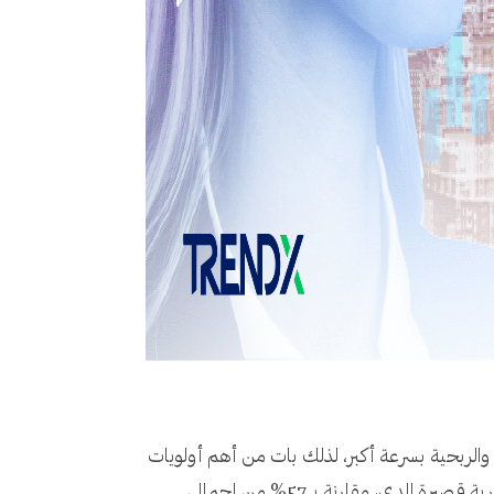
والربحية بسرعة أكبر، لذلك بات من أهم أولويات
مختلف الشركات، إذ يقول أكثر من الثلثين (68%) أن هذه التقنيات ستكون حيوية لمساعدتهم على تحقيق أهدافهم التجارية قصيرة المدى، مقارنة بـ 57% من إجمالي