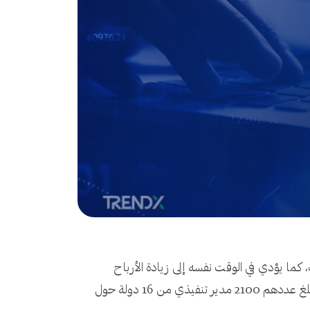
 كما يؤدي في الوقت نفسه إلى زيادة الأرباح
وتحسين الأداء لدى مختلف الشركات، كما يرى غالبية المدراء التنفيذين، الذين استطلعت آراؤهم شركة KPMG، والذين بلغ عددهم 2100 مدير تنفيذي من 16 دولة حول