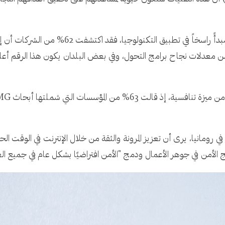
ويظهر التقرير أن "الأمن حسب التصميم" أصبح مبدأً 
غابرييل توناس، الشريك الإلكتروني لشركة KPMG في رومانيا، يرى أن تعزيز المرونة والثقة من خلال الإ
لأمن في جوهر الأعمال ودمج "الأمن افتراضيًا بشكل عام في جميع الع