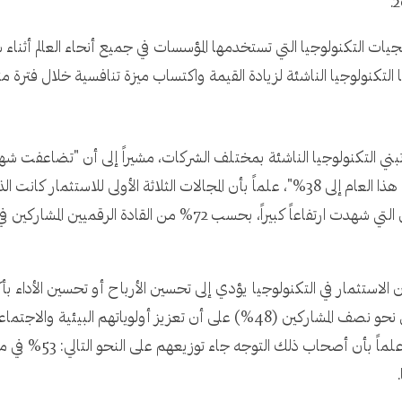
قرير KPMG International استراتيجيات التكنولوجيا التي تستخدمها المؤسسات في جميع أنحاء ا
التكنولوجيا الناشئة لزيادة القيمة واكتساب ميزة تنافسية خلال فترة م
في العام الماضي والذي بلغ حوالي 2.5%، فيما يوافق نحو نصف المشاركين (48%) على أن