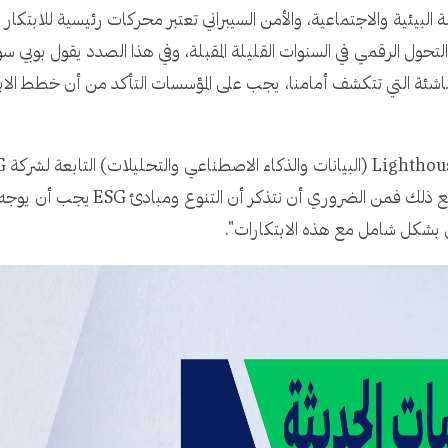
لبيئية والاجتماعية، والأمن السيبراني تعتبر محركات رئيسية للابتكار الت
تحول الرقمي في السنوات القليلة المقبلة، وفي هذا الصدد يقول بوبي سو
رة التكنولوجيا الناشئة التي تتكشف أمامنا، يجب على المؤسسات التأكد من أن خط
والتكنولوجيا الناشئة يحدث ثورة في ا
ل بشكل شامل مع هذه الابتكارات".