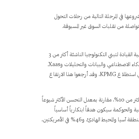
لعالم أثناء شروعها في المرحلة التالية من رحلات التحول
تواصلة من تقلبات السوق غير المسبوقة.
يستعرض التقرير الصادر حديثاً، التطور اللافت في تبني التكنولوجيا الناشئة بمختلف الشركات، مشيراً إلى أن "تضاعفت شهية القيادة لتبني التكنولوجيا الناشئة أكثر من 3
أضعاف، فبعدما بلغت 10% العام الماضي، وصلت هذا العام إلى 38%"، علماً بأن المجالات الثلاثة الأولى للاستثمار كانت الذكاء الاصطناعي والبيانات والتحليلات وXaas.
تطور لافت إذن، ترك بصمته على إنتاجية الموظفين التي شهدت ارتفاعاً كبيراً، بحسب 72% من القادة الرقميين المشاركين في استطلاع KPMG، وقد أرجعوا هذا الارتفاع
وترى أكبر مجموعة من المشاركين في الاستطلاع أن الاستثمار في التكنولوجيا يؤدي إلى تحسين الأرباح أو تحسين الأداء بأكثر من 10%، مقارنة بمعدل التحسن الأكثر شيوعاً
 تعزيز أولوياتهم البيئية والاجتماعية والحوكمة سيكون هدفاً ابتكارياً أساسياً
لوظائفهم التكنولوجية على مدار العامين المقبلين؛ علماً بأن أصحاب ذلك التوجه جاء توزيعهم على النحو التالي: 53% في منطقة آسيا والمحيط الهادئ، و46% في الأمريكتين،