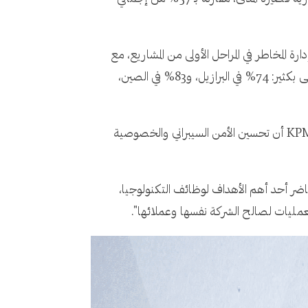
راسخاً في تطبيق التكنولوجيا، فقد اكتشفت 62% من الشركات أن إدارة المخاطر في المراحل الأولى من المشاريع، مع
الأمن والتحكم حسب التصميم، تزيد بشكل كبير من معدلات نجاح برامج التحول، وفي بعض البلدان يكون هذا الرقم أعلى بكثير: 74% في البرازيل، و83% في الصين،
ستحقق المؤسسات التي تحقق أداءً قوياً في مجال الأمن ميزة تنافسية، إذ قالت 63% من المؤسسات التي شملتها أبحاث KPMG أن تحسين الأمن السيبراني والخصوصية
نترنت في الوقت الحاضر أحد أهم الأهداف لوظائف التكنولوجيا،
مليات لصالح الشركة نفسها وعملائها".