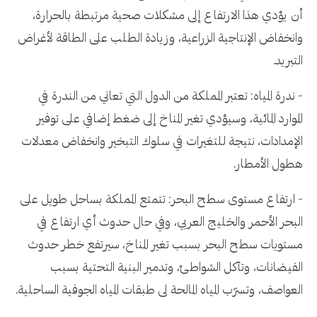
أن يؤدي هذا الارتفاع إلى مشكلات صحية مرتبطة بالحرارة،
وانخفاض الإنتاجية الزراعية، وزيادة الطلب على الطاقة لأغراض
التبريد.
- ندرة المياه: تعتبر المملكة من الدول التي تعاني من الندرة في
الموارد المائية، وسيؤدي تغير المناخ إلى ضغط إضافي على توفير
الإمدادات، نتيجة للتغيرات في سلوك التبخير وانخفاض معدلات
هطول الأمطار.
- ارتفاع مستوى سطح البحر: تتمتع المملكة بساحل طويل على
البحر الأحمر والخليج العربي، وفي حال حدوث أي ارتفاع في
مستويات سطح البحر بسبب تغير المناخ، سيرتفع خطر حدوث
الفيضانات، وتآكل الشواطئ، وتدمير البنية التحتية بسبب
العواصف، وتسرّب المياه المالحة لى طبقات المياه الجوفية الساحلية.