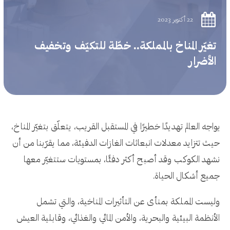
22 أكتوبر 2023
تغيّر المناخ بالمملكة.. خطّة للتكيّف وتخفيف
الأضرار
يواجه العالم تهديدًا خطيرًا في المستقبل القريب، يتعلّق بتغيّر المناخ،
حيث تتزايد معدلات انبعاثات الغازات الدفيئة، مما يقرّبنا من أن
نشهد الكوكب وقد أصبح أكثر دفئًا، بمستويات ستتغيّر معها
جميع أشكال الحياة.
وليست المملكة بمنأى عن التأثيرات المناخية، والتي تشمل
الأنظمة البيئية والبحرية، والأمن المائي والغذائي، وقابلية العيش