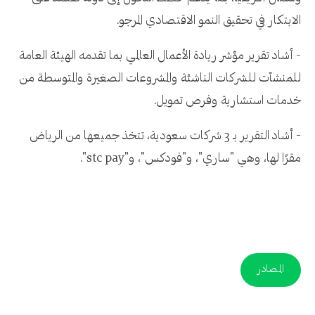
الابتكار في تحقيق النمو الاقتصادي المرجو.
- أشاد تقرير مؤشر ريادة الأعمال العالمي بما تقدمه الهيئة العامة
للمنشآت للشركات الناشئة والمشروعات الصغيرة والمتوسطة من
خدمات استشارية وفرص تمويل.
- أشاد التقرير بـ 3 شركات سعودية، تتخذ جميعها من الرياض
مقرًا لها، وهي "ساري"، و"فودكس"، و"stc pay".
المصادر