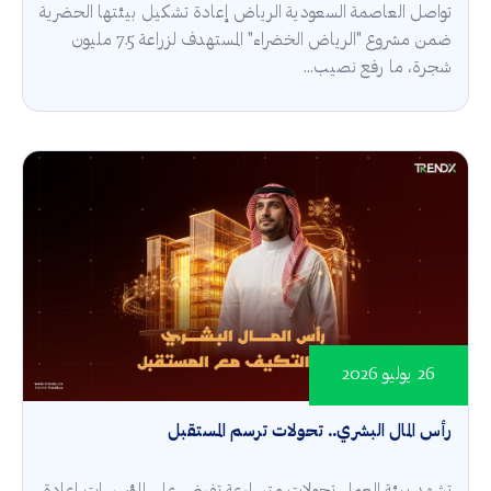
تواصل العاصمة السعودية الرياض إعادة تشكيل بيئتها الحضرية
ضمن مشروع "الرياض الخضراء" المستهدف لزراعة 7.5 مليون
شجرة، ما رفع نصيب...
26 يوليو 2026
رأس المال البشري.. تحولات ترسم المستقبل