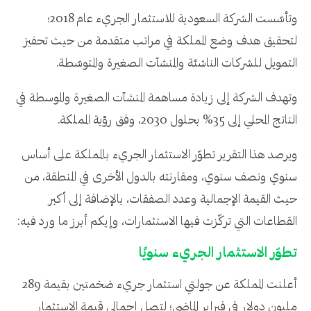
وتأسّست الشركة السعودية للاستثمار الجريء عام 2018؛
لتحقيق هدف وضع المملكة في مراتب متقدمة من حيث تحفيز
التمويل للشركات الناشئة والمنشآت الصغيرة والمتوسّطة.
وتهدف الشركة إلى زيادة مساهمة المنشآت الصغيرة والموسطة في
الناتج المحلي إلى 35% بحلول 2030، وفق رؤية المملكة.
ويرصد هذا التقرير تطوّر الاستثمار الجريء بالمملكة على أساس
سنوي ونصف سنوي، ومقارنته بالدول الأخرى في المنطقة، من
حيث القيمة الإجمالية وعدد الصفقات، بالإضافة إلى أكبر
القطاعات التي تركّزت فيها الاستثمارات، وإيكم أبرز ما ورد فيه:
تطوّر الاستثمار الجريء سنويًا
أعلنت المملكة عن جولتي استثمار جريء ضخمتين بقيمة 289
مليون دولار في فبراير الماضي؛ لتصل إجمالي قيمة الاستثمار