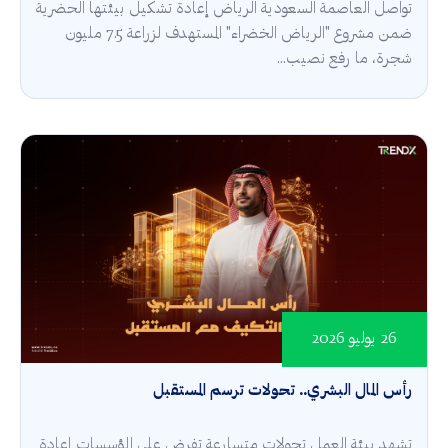
تواصل العاصمة السعودية الرياض إعادة تشكيل بيئتها الحضرية
ضمن مشروع "الرياض الخضراء" المستهدف لزراعة 7.5 مليون
شجرة، ما رفع نصيب...
26 يوليو 2026
رأس المال البشري.. تحولات ترسم المستقبل
تشهد بيئة العمل تحولات متسارعة تفرض على المؤسسات إعادة