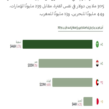
305 ملايين دولار في نفس الفترة، مقابل 239 مليونًا للإمارات،
و44 مليونًا للبحرين، و13 مليونًا للمغرب.