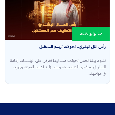
26 يوليو 2026
رأس المال البشري.. تحولات ترسم المستقبل
تشهد بيئة العمل تحولات متسارعة تفرض على المؤسسات إعادة
النظر في نماذجها التنظيمية، وسط تزايد أهمية السرعة والمرونة
في مواجهة...