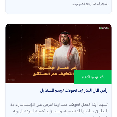
شجرة، ما رفع نصيب...
26 يوليو 2026
رأس المال البشري.. تحولات ترسم المستقبل
تشهد بيئة العمل تحولات متسارعة تفرض على المؤسسات إعادة
النظر في نماذجها التنظيمية، وسط تزايد أهمية السرعة والمرونة