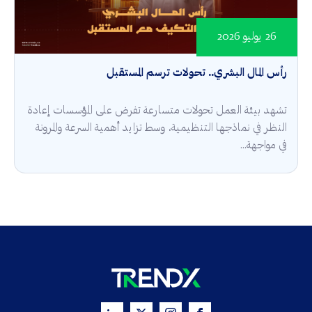
26 يوليو 2026
رأس المال البشري.. تحولات ترسم المستقبل
تشهد بيئة العمل تحولات متسارعة تفرض على المؤسسات إعادة
النظر في نماذجها التنظيمية، وسط تزايد أهمية السرعة والمرونة
في مواجهة...