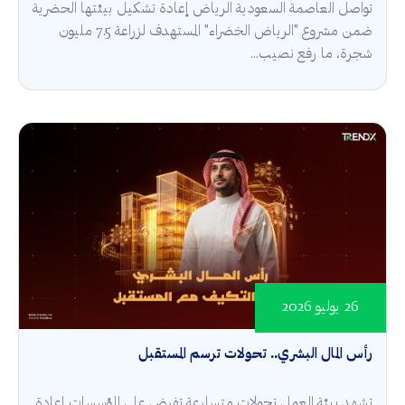
تواصل العاصمة السعودية الرياض إعادة تشكيل بيئتها الحضرية
ضمن مشروع "الرياض الخضراء" المستهدف لزراعة 7.5 مليون
شجرة، ما رفع نصيب...
26 يوليو 2026
رأس المال البشري.. تحولات ترسم المستقبل
تشهد بيئة العمل تحولات متسارعة تفرض على المؤسسات إعادة