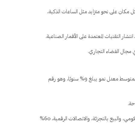
كل مكان على نحو متزايد مثل الساعات الذكية،
ي مجال الفضاء التجاري.
بحلول عام 2035، من المتوقع أن يصل اقتصاد الفضاء إلى 1.8 تريليون دولار، ارتفاعًا من 630 مليار دولار في عام 2023 وبمتوسط ​​معدل نمو يبلغ 9% سنويًا، وهو رقم
حة.
ويتوقع المنتدى الاقتصادي العالمي أن تولّد قطاعات سلسلة التوريد والنقل، والأطعمة والمشروبات، والدفاع العسكري الحكومي، والبيع بالتجزئة، والاتصالات الرقمية، 60%