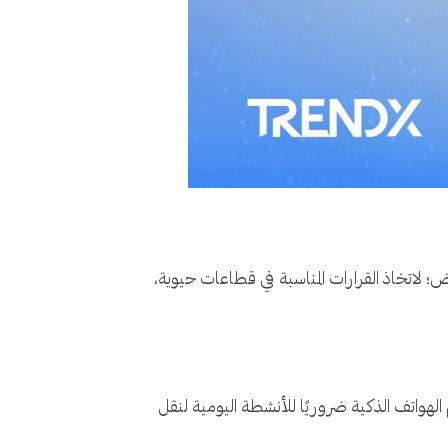
رض؛ لاتخاذ القرارات المناسبة في قطاعات حيوية،
على سبيل المثال، صار نظام تحديد المواقع العالمي "GPS" المدمج في معظم الهواتف الذكية ضروريًا للأنشطة اليومية لنقل