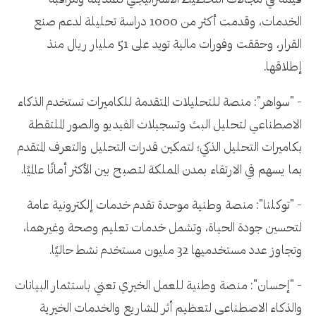
قيمة في مجالات التخطيط الاستراتيجي للمدينة ومراقبة
الخدمات، وقدمت أكثر من 1000 دراسة تحليلة لدعم صنع
القرار، وحققت وفورات مالية تويد على 51 مليار ريال منذ
إطلاقها.
- "سواهر": منصة للتحليلات المتقدمة للكاميرات تستخدم الذكاء
الاصطناعي لتحليل البث وتسجيلات الفيديو والصور الملتقطة
بكاميرات التحليل الذكي؛ لتمكين قدرات التحليل والتعرف المتقدم
بما يسهم في الارتقاء بمدن المملكة لتصبح بين الأكثر أمانًا عالميًا.
- "توكلنا": منصة وطنية موحدة تقدم خدمات إلكترونية عامة
لتحسين جودة الحياة، وتشمل خدمات تعليم وصحة وغيرهما،
وتجاوز عدد مستخدميها 32 مليون مستخدم نشط حاليًا.
- "إحسان": منصة وطنية للعمل الخيري تعني باستثمار البيانات
والذكاء الاصطناعي لتعظيم أثر المشاريع والخدمات الخيرية