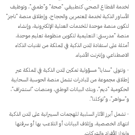
لخدمة القطاع الصحي كتطبيقي "صحة" و"طمني"، وتوظيف
الأساور الذكية لخدمة المعتمرين والحجاج، وإطلاق منصة "ناجز"
لتكون منصة موحدة للخدمات العدلية الإلكترونية، وإنشاء
منصة "مدرستي: التعليمية لتكوين منظومة تعليم موحدة،
أمثلة على استفادة المدن الذكية في المملكة من تقنيات الذكاء
الاصطناعي وإنترنت الأشياء.
- وتتولى "سدايا" مسؤولية تمكين المدن الذكية في المملكة عبر
إطلاق مجموعة من المبادرات تشمل منصة الحوسبة السحابية
الحكومية "ديم"، وبنك البيانات الوطني، ومنصات "استشراف"،
و"سواهر"، و"توكلنا".
- تشمل أبرز الآثار السلبية للهجمات السيبرانية على المدن الذكية
انتهاك الخصصية، وإتلاف البيانات أو التلاعب بها أو سرقتها
وابتزاز الأفراد والشركات.