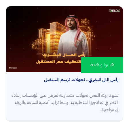
26 يوليو 2026
رأس المال البشري.. تحولات ترسم المستقبل
تشهد بيئة العمل تحولات متسارعة تفرض على المؤسسات إعادة
النظر في نماذجها التنظيمية، وسط تزايد أهمية السرعة والمرونة
في مواجهة...