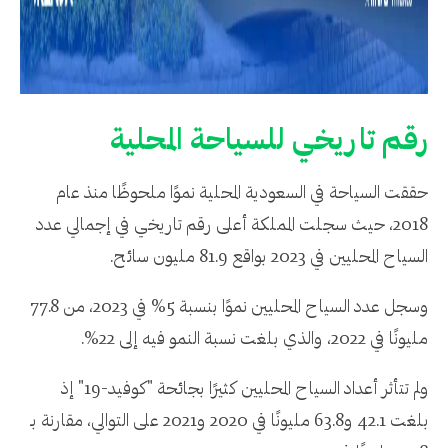
رقم تاريخي للسياحة المحلية
حققت السياحة في السعودية المحلية نموًا ملحوظًا منذ عام
2018، حيث سجلت المملكة أعلى رقم تاريخي في إجمالي عدد
السياح المحليين في 2023 بواقع 81.9 مليون سائح.
وسجل عدد السياح المحليين نموًا بنسبة 5% في 2023، من 77.8
مليونًا في 2022، والذي بلغت نسبة النمو فيه إلى 22%.
ولم تتأثر أعداد السياح المحليين كثيرًا بجائحة "كوفيد-19" إذ
بلغت 42.1 و63.8 مليونًا في 2020 و2021 على التوالي، مقارنة بـ