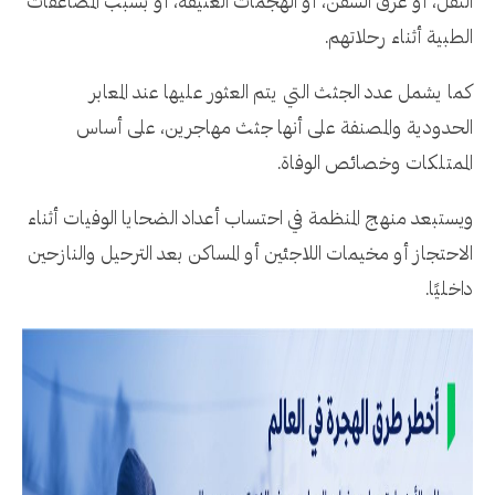
النقل، أو غرق السفن، أو الهجمات العنيفة، أو بسبب المضاعفات
الطبية أثناء رحلاتهم.
كما يشمل عدد الجثث التي يتم العثور عليها عند المعابر
الحدودية والمصنفة على أنها جثث مهاجرين، على أساس
الممتلكات وخصائص الوفاة.
ويستبعد منهج المنظمة في احتساب أعداد الضحايا الوفيات أثناء
الاحتجاز أو مخيمات اللاجئين أو المساكن بعد الترحيل والنازحين
داخليًا.