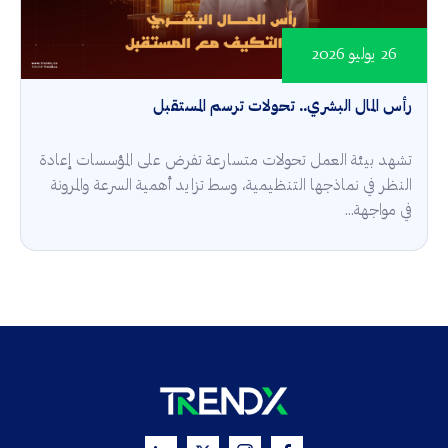
26 يوليو 2026
رأس المال البشري.. تحولات ترسم المستقبل
تشهد بيئة العمل تحولات متسارعة تفرض على المؤسسات إعادة
النظر في نماذجها التنظيمية، وسط تزايد أهمية السرعة والمرونة
في مواجهة...