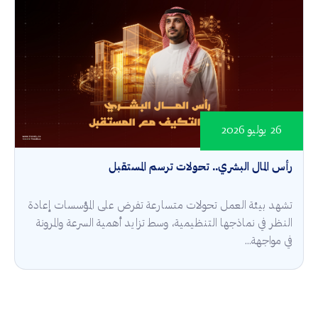
26 يوليو 2026
رأس المال البشري.. تحولات ترسم المستقبل
تشهد بيئة العمل تحولات متسارعة تفرض على المؤسسات إعادة
النظر في نماذجها التنظيمية، وسط تزايد أهمية السرعة والمرونة
في مواجهة...