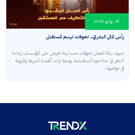
26 يوليو 2026
رأس المال البشري.. تحولات ترسم المستقبل
تشهد بيئة العمل تحولات متسارعة تفرض على المؤسسات إعادة
النظر في نماذجها التنظيمية، وسط تزايد أهمية السرعة والمرونة
في مواجهة...