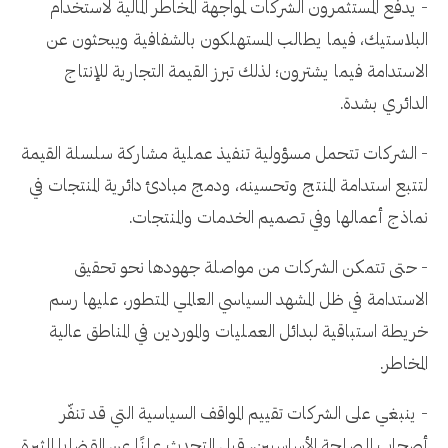
- يدفع المستثمرون الشركات لمواجهة المخاطر المالية لاستخدام
البلاستيك، فيما يطالب المستهلكون بالشفافية ويبحثون عن
الاستدامة فيما يشترون؛ لذلك تبرز القيمة التجارية للإنتاج
الدائري بشدة.
- الشركات تتحمل مسؤولية تنفيذ عملية مشاركة سلسلة القيمة
لتتبع استدامة المنتج وتحسينه، ودمج مبادئ دائرية المنتجات في
نماذج أعمالها وفي تصميم الخدمات والمنتجات.
- حتى تتمكن الشركات من مواصلة جهودها نحو تحقيق
الاستدامة في ظل المشهد السياسي العالمي المتطور، عليها رسم
خريطة استباقية لبدائل العمليات والموردين في المناطق عالية
المخاطر.
- ينبغي على الشركات تقييم المواقف السياسية التي قد تنفّر
أصحاب المصلحة الأساسيين، قبل التحدث علنًا عن القضايا المثيرة