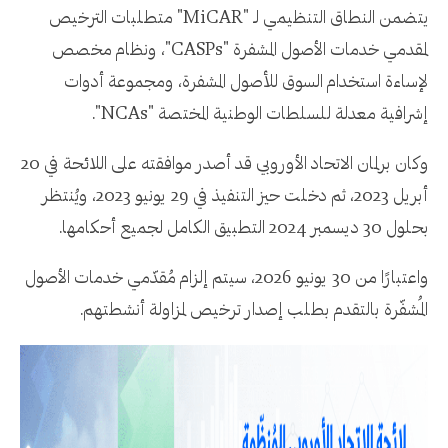
يتضمن النطاق التنظيمي لـ "MiCAR" متطلبات الترخيص
لمقدمي خدمات الأصول المشفرة "CASPs"، ونظام مخصص
لإساءة استخدام السوق للأصول المشفرة، ومجموعة أدوات
إشرافية معدلة للسلطات الوطنية المختصة "NCAs".
وكان برلمان الاتحاد الأوروبي قد أصدر موافقته على اللائحة في 20
أبريل 2023، ثم دخلت حيز التنفيذ في 29 يونيو 2023، ويُنتظر
بحلول 30 ديسمبر 2024 التطبيق الكامل لجميع أحكامها.
واعتبارًا من 30 يونيو 2026، سيتم إلزام مُقدّمي خدمات الأصول
المُشفّرة بالتقدم بطلب إصدار ترخيص لمزاولة أنشطتهم.