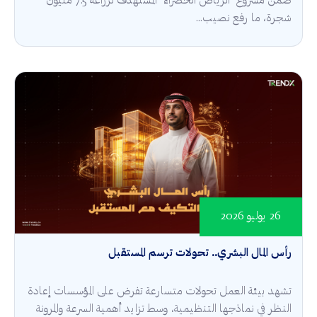
ضمن مشروع "الرياض الخضراء" المستهدف لزراعة 7.5 مليون
شجرة، ما رفع نصيب...
26 يوليو 2026
رأس المال البشري.. تحولات ترسم المستقبل
تشهد بيئة العمل تحولات متسارعة تفرض على المؤسسات إعادة
النظر في نماذجها التنظيمية، وسط تزايد أهمية السرعة والمرونة