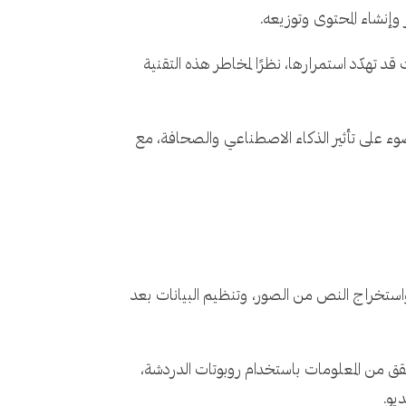
إنشاء المحتوى وتوزيعه.
قد تهدّد استمرارها، نظرًا لمخاطر هذه التقنية
ى دراسات استقصائية أجرتها "JournalismAI" في الفترة بين أبريل ويوليو 2023، نسلّط الضوء على تأثير الذكاء الاصطناعي والصحافة، مع
استخراج النص من الصور، وتنظيم البيانات بعد
حقق من المعلومات باستخدام روبوتات الدردشة،