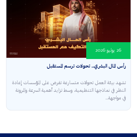
26 يوليو 2026
رأس المال البشري.. تحولات ترسم المستقبل
تشهد بيئة العمل تحولات متسارعة تفرض على المؤسسات إعادة
النظر في نماذجها التنظيمية، وسط تزايد أهمية السرعة والمرونة
في مواجهة...