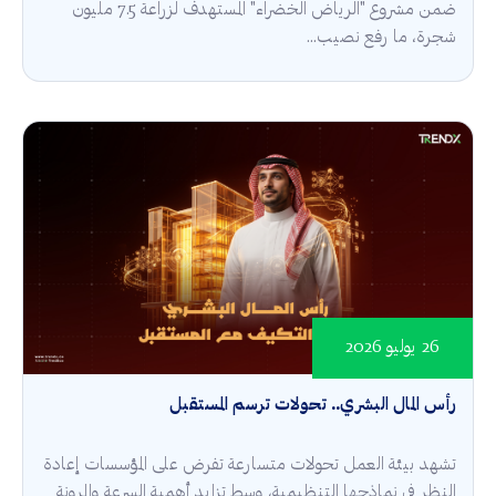
ضمن مشروع "الرياض الخضراء" المستهدف لزراعة 7.5 مليون
شجرة، ما رفع نصيب...
26 يوليو 2026
رأس المال البشري.. تحولات ترسم المستقبل
تشهد بيئة العمل تحولات متسارعة تفرض على المؤسسات إعادة
النظر في نماذجها التنظيمية، وسط تزايد أهمية السرعة والمرونة